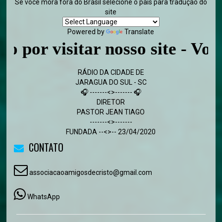
Se você mora fora do Brasil selecione o país para tradução do
site
Powered by
Translate
visitar nosso site - Volte sem
RÁDIO DA CIDADE DE
JARAGUA DO SUL - SC
🎧 -------<>------- 🎧
DIRETOR
PASTOR JEAN TIAGO
-------<>-------
FUNDADA --<>-- 23/04/2020
CONTATO
associacaoamigosdecristo@gmail.com
WhatsApp