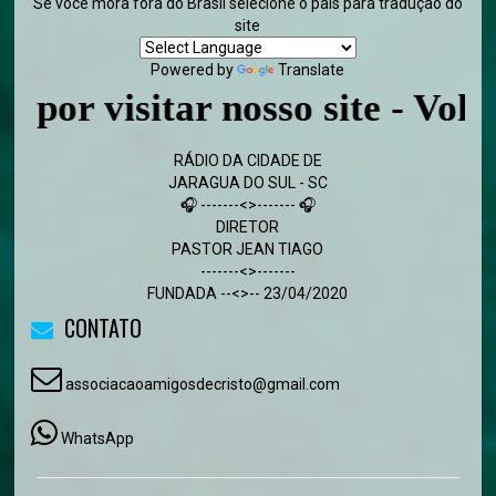
Se você mora fora do Brasil selecione o país para tradução do
site
Powered by
Translate
isitar nosso site - Volte semp
RÁDIO DA CIDADE DE
JARAGUA DO SUL - SC
🎧 -------<>------- 🎧
DIRETOR
PASTOR JEAN TIAGO
-------<>-------
FUNDADA --<>-- 23/04/2020
CONTATO
associacaoamigosdecristo@gmail.com
WhatsApp